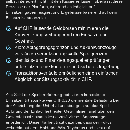
selbst interagiert nicht mit den Kassiererflüssen, überlässt diese
Prozesse der Plattform, während es lediglich auf
Einsatzeingaben reagiert und Ergebnisse basierend auf dem
Einsatzniveau anzeigt.
Auf CHF lautende Geldbörsen minimieren die
Konvertierungsreibung rund um Einsätze und
Gewinne.
Klare Ablagerungsgrenzen und Abkühlwerkzeuge
verstärken verantwortungsvolle Spielgrenzen.
Identitäts- und Finanzierungsquellenprüfungen
unterstützen eine konforme und sichere Umgebung.
Transaktionsverläufe ermöglichen einen einfachen
Abgleich der Sitzungsaktivität in CHF.
Aus Sicht der Spielererfahrung reduzieren konsistente
Einsatzeintrittspunkte wie CHF0,20 die mentale Belastung bei
der Ausrichtung der Unterhaltungsbudgets auf das Spiel.
Aufgrund der Einfachheit fester Gewinnlinien sind über den
Gesamteinsatz hinaus keine zusätzlichen Anpassungen
erforderlich. Diese Klarheit trägt dazu bei, dass der Fokus
weiterhin auf dem Hold-and-Win-Rhythmus und nicht auf