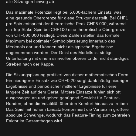
alle Sitzungen hinweg ab.
Das maximale Potenzial liegt bei 5.000-fachem Einsatz, was
eine gesunde Obergrenze für diese Struktur darstellt. Bei CHF1
pro Spin entspricht der theoretische Peak CHF5.000, während
ein Top-Stake-Spin bei CHF100 eine theoretische Obergrenze
von CHF500.000 festlegt. Diese Zahlen stellen das formale
Maximum bei optimaler Symbolplatzierung innerhalb des
Merkmals dar und können nicht als typische Ergebnisse
angenommen werden. Der Geist des Modells ist stetige
Unterhaltung mit einem sinnvollen oberen Ende, nicht ständiges
Streben nach der Kappe.
Die Sitzungsplanung profitiert von dieser mathematischen Form.
Ein niedrigerer Einsatz wie CHF0,20 sorgt dank häufig niedriger
Ergebnisse und periodischer mittlerer Ergebnisse für eine
längere Zeit auf dem Gerät. Mittlere Einsätze fühlen sich oft
ausgewogen an und geben genügend Gewicht für Feature-
Runden, ohne die Volatilität über den Komfort hinaus zu treiben.
Das Spiel mit hohem Einsatz komprimiert die Varianz in größere
absolute Schwünge, wodurch das Feature-Timing zum zentralen
Faktor im Gesamtbogen wird.