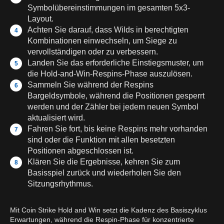
Symbolübereinstimmungen im gesamten 5x3-
Layout.
Achten Sie darauf, dass Wilds in berechtigten
Kombinationen einwechseln, um Siege zu
vervollständigen oder zu verbessern.
Landen Sie das erforderliche Einstiegsmuster, um
die Hold-and-Win-Respins-Phase auszulösen.
Sammeln Sie während der Respins
Bargeldsymbole, während die Positionen gesperrt
werden und der Zähler bei jedem neuen Symbol
aktualisiert wird.
Fahren Sie fort, bis keine Respins mehr vorhanden
sind oder die Funktion mit allen besetzten
Positionen abgeschlossen ist.
Klären Sie die Ergebnisse, kehren Sie zum
Basisspiel zurück und wiederholen Sie den
Sitzungsrhythmus.
Mit Coin Strike Hold and Win setzt die Kadenz des Basiszyklus
Erwartungen, während die Respin-Phase für konzentrierte