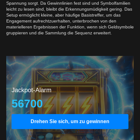
Spannung sorgt. Da Gewinnlinien fest sind und Symbolfamilien
leicht zu lesen sind, bleibt die Erkennungsmüdigkeit gering. Das
Setup ermöglicht kleine, aber häufige Basistreffer, um das
Engagement aufrechtzuerhalten, unterbrochen von den
materielleren Ergebnissen der Funktion, wenn sich Geldsymbole
gruppieren und die Sammlung die Sequenz erweitert.
Jackpot-Alarm
56700
Drehen Sie sich, um zu gewinnen