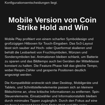
Konfigurationsentscheidungen liegt.
Mobile Version von Coin
Strike Hold and Win
Mobile Play profitiert von einem scharfen Symboldesign und
großzügigen Hitboxen für Touch-Eingaben. Das 5x3-Layout
lässt sich sauber auf Hoch- oder Querformat skalieren und
behält die Lesbarkeit von Fruchtsymbolen, Münzen und
Sondersymbolen bei. Animationen bleiben schlank, um Batterie
zu sparen und das Bildtempo auch bei Geräten der Mittelklasse
konstant zu halten. Die Feature-Phase hält das gleiche Tempo,
wobei Respin-Zähler und gesperrte Positionen deutlich
angezeigt werden.
Die Kompatibilität erstreckt sich über Desktop, Mobilgeräte und
Tablets, und Schnittstellenelemente passen sich an kleinere
Bildschirme an, ohne kritische Informationen zu entfernen. Spin-
Steuerelemente, Einsatzwähler und Informationstafeln bleiben
durch minimales Tippen zugänglich. Durch den Fokus auf eine
saubere Leinwand kann Coin Strike Hold and Win seine