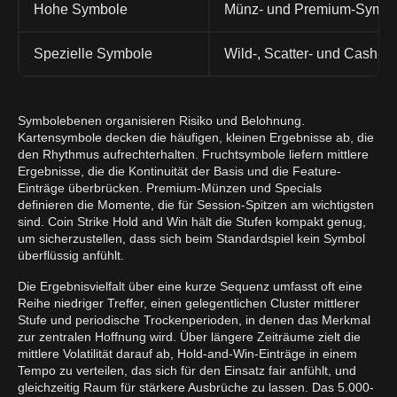
Hohe Symbole
Münz- und Premium-Symbo
Spezielle Symbole
Wild-, Scatter- und Cash-
Symbolebenen organisieren Risiko und Belohnung.
Kartensymbole decken die häufigen, kleinen Ergebnisse ab, die
den Rhythmus aufrechterhalten. Fruchtsymbole liefern mittlere
Ergebnisse, die die Kontinuität der Basis und die Feature-
Einträge überbrücken. Premium-Münzen und Specials
definieren die Momente, die für Session-Spitzen am wichtigsten
sind. Coin Strike Hold and Win hält die Stufen kompakt genug,
um sicherzustellen, dass sich beim Standardspiel kein Symbol
überflüssig anfühlt.
Die Ergebnisvielfalt über eine kurze Sequenz umfasst oft eine
Reihe niedriger Treffer, einen gelegentlichen Cluster mittlerer
Stufe und periodische Trockenperioden, in denen das Merkmal
zur zentralen Hoffnung wird. Über längere Zeiträume zielt die
mittlere Volatilität darauf ab, Hold-and-Win-Einträge in einem
Tempo zu verteilen, das sich für den Einsatz fair anfühlt, und
gleichzeitig Raum für stärkere Ausbrüche zu lassen. Das 5.000-