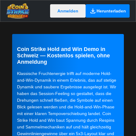
Anmelden
Herunterladen
Coin Strike Hold and Win Demo in
Schweiz — Kostenlos spielen, ohne
Anmeldung
Klassische Fruchtenergie trifft auf moderne Hold-
and-Win-Dynamik in einem Erlebnis, das auf stetige
Dynamik und saubere Ergebnisse ausgelegt ist. Wir
haben das Session-Feeling so gestaltet, dass die
Drehungen schnell fließen, die Symbole auf einen
Blick gelesen werden und die Hold-and-Win-Phase
mit einer klaren Tempoverschiebung landet. Coin
Strike Hold and Win baut Spannung durch Respins
und Sammelmechaniken auf und hält gleichzeitig
Gewinnliniengewinne über ein 5x3-Layout klar und