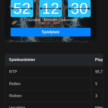
52
12
28
Stunden
Minuten
Sekunden
Spielplatz
Spieleanbieter
Playso
RTP
95,72 
Rollen
5
Reihen
3
Volatilität
Mittel