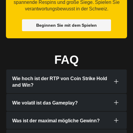
spannende Respins und große Siege. Spielen Sie
verantwortungsbewusst in der Schweiz.
Beginnen Sie mit dem Spielen
FAQ
Wie hoch ist der RTP von Coin Strike Hold
and Win?
Wie volatil ist das Gameplay?
Was ist der maximal mögliche Gewinn?